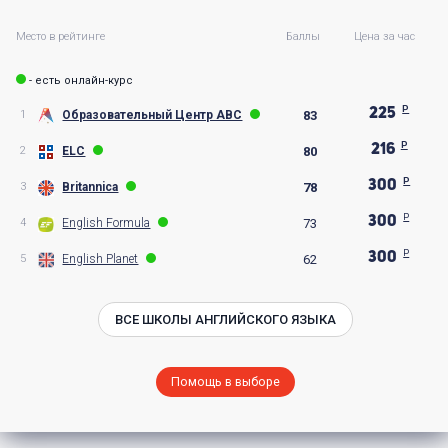
Место в рейтинге
Баллы
Цена за час
- есть онлайн-курс
225
Образовательный Центр АВС
1
83
216
ELC
2
80
300
Britannica
3
78
300
English Formula
4
73
300
English Planet
5
62
ВСЕ ШКОЛЫ АНГЛИЙСКОГО ЯЗЫКА
Помощь в выборе