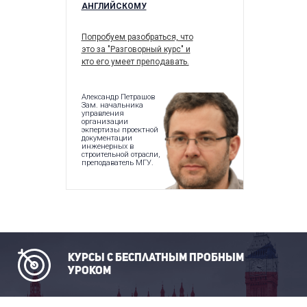
АНГЛИЙСКОМУ
АНГЛИЙСК
БИЗНЕСА
Попробуем разобраться, что
это за "Разговорный курс" и
В своей пу
кто его умеет преподавать.
описать, ка
выбрать ку
для работы 
Александр Петрашов
Зам. начальника
управления
организации
Александра 
экпертизы проектной
Финансовый 
документации
ведущей
инженерных в
международ
строительной отрасли,
факторингов
преподаватель МГУ.
компании. .
Next
Курсы с бесплатным пробным
уроком