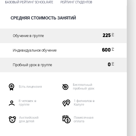
БАЗОВЫЙ РЕЙТИНГ SCHOOLRATE
РЕЙТИНГ СТУДЕНТОВ
СРЕДНЯЯ СТОИМОСТЬ ЗАНЯТИЙ
Р
225
Обучение в группе
Р
600
Индивидуальное обучение
Р
0
Пробный урок в группе
Бесплатный
Есть лицензия
пробный урок
8 человек в
1 филиалов в
группе
Калуге
Английский
Помесячная
для детей
оплата