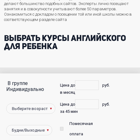
делают большинство подобных сайтов. Эксперты лично посещают
занятия и в совокупности учитывают более 50 параметров.
Ознакомиться с докладом о посещении той или иной школы можно в
соответствующем разделе сайта
Выбрать курсы английского
для ребенка
В группе
С
Цена до
руб.
Индивидуально
в месяц
фото
Цена до
руб.
Победители
за 45 мин
Помесячная
оплата