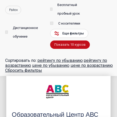
Бесплатный
Район
пробный урок
С носителями
Дистанционное
Еще фильтры
обучение
Показать
10
курсов
Сортировать по:
рейтингу по убыванию
рейтингу по
возрастанию
цене по убыванию
цене по возрастанию
Сбросить фильтры
Образовательный Центр АВС