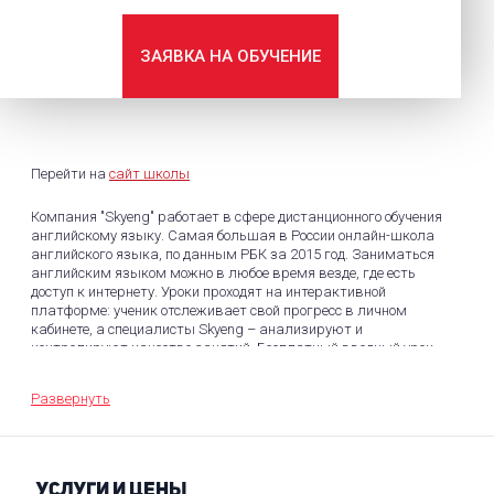
ЗАЯВКА НА ОБУЧЕНИЕ
Перейти на
сайт школы
Компания "Skyeng" работает в сфере дистанционного обучения
английскому языку. Самая большая в России онлайн-школа
английского языка, по данным РБК за 2015 год. Заниматься
английским языком можно в любое время везде, где есть
доступ к интернету. Уроки проходят на интерактивной
платформе: ученик отслеживает свой прогресс в личном
кабинете, а специалисты Skyeng – анализируют и
контролируют качество занятий. Бесплатный вводный урок.
Занятия проходят по коммуникативной методике. По словам
школы, ученик говорит больше 50% времени занятия и видит
Развернуть
свой результат с первого урока. Используется интерактивный
учебник, построенный на материалах Cambridge и Oxford.
Школа проводит подготовку к сдаче экзаменов ЕГЭ, IELTS,
TOEFL, FCE и другим экзаменам на знание английского языка.
УСЛУГИ И ЦЕНЫ