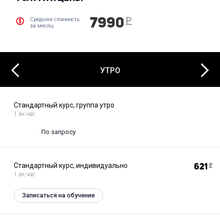
Р
Средняя стоимость
7990
за месяц
Next
Previous
УТРО
Стандартный курс, группа утро
1 ак.час
По запросу
Стандартный курс, индивидуально
621
Р
1 ак.час
Записаться на обучение