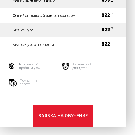
822
Общий английский язык
P
822
Общий английский язык с носителем
P
822
Бизнес-курс
P
822
Бизнес-курс с носителем
Бесплатный
Английский
пробный урок
для детей
Помесячная
оплата
ЗАЯВКА НА ОБУЧЕНИЕ