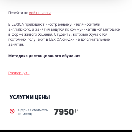
Перейти на
сайт школы
В LEXICA преподают иностранные учителя-носители
английского, а занятия ведутся по коммуникативной методике
в форме живого общения. Студенты, которые обучаются
постоянно, получают в LEXICA скидки на дополнительные
занятия.
Методика дистанционного обучения
Онлайн-обучение проходит в индивидуальной форме. Занятия в
Skype проводятся по той же программе, что и очные: задаются
Развернуть
домашние задания, предоставляются методические
материалы. В LEXICA стоимость индивидуального урока по
интернету дешевле, чем при личном посещении.
УСЛУГИ И ЦЕНЫ
После окончания онлайн-курса выдается сертификат
установленного образца.
Р
Средняя стоимость
7950
за месяц
Школой предлагает следующие программы:
Специальная подготовка к сдаче экзаменов IELTS,
TOEFL и др.